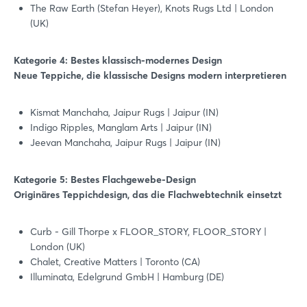
The Raw Earth (Stefan Heyer), Knots Rugs Ltd | London
(UK)
Kategorie 4: Bestes klassisch-modernes Design
Login
Neue Teppiche, die klassische Designs modern interpretieren
Einloggen
Kismat Manchaha, Jaipur Rugs | Jaipur (IN)
Indigo Ripples, Manglam Arts | Jaipur (IN)
Jeevan Manchaha, Jaipur Rugs | Jaipur (IN)
Passwort vergessen?
Kategorie 5: Bestes Flachgewebe-Design
Noch nicht angemeldet?
Originäres Teppichdesign, das die Flachwebtechnik einsetzt
Jetzt registrieren
Curb - Gill Thorpe x FLOOR_STORY, FLOOR_STORY |
London (UK)
Chalet, Creative Matters | Toronto (CA)
Illuminata, Edelgrund GmbH | Hamburg (DE)