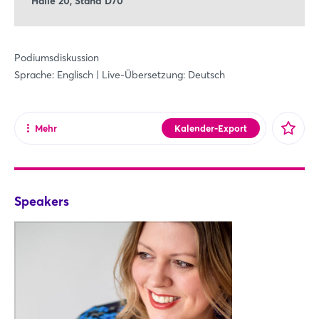
Halle 20, Stand D70
Podiumsdiskussion
Sprache: Englisch | Live-Übersetzung: Deutsch
Mehr
Kalender-Export
Teilen
Facebook
X
Speakers
Xing
LinkedIn
Mail
Whatsapp
Link kopieren