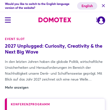
Would you like to switch to the English language
English
version of the website?
EVENT SLOT
2027 Unplugged: Curiosity, Creativity & the
Next Big Wave
In den letzten Jahren haben die globale Politik, wirtschaftliche
Unsicherheiten und Herausforderungen im Bereich der
Nachhaltigkeit unsere Denk- und Schaffensweise geprägt. Mit
Blick auf das Jahr 2027 zeichnet sich eine neue Welle
innovativer Lösungen ab. Es ist mit einer erneuten Fokussierung
Mehr anzeigen
auf sinnvolle Offline-Erlebnisse und Marken zu rechnen, die
bewusst auf strategische Freude ausgelegt sind. Traditionelle
Vorstellungen von Luxus weichen entspannteren, partizipativen
KONFERENZPROGRAMM
Formen des Engagements. Dieses Seminar stellt auch eine neue