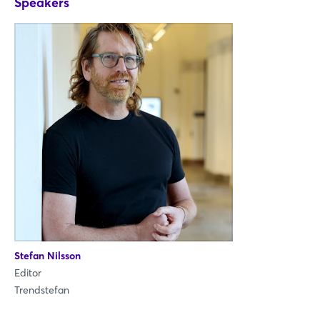
Speakers
Xing
LinkedIn
Mail
Whatsapp
Link kopieren
Login
Stefan Nilsson
Editor
Einloggen
Trendstefan
Passwort vergessen?