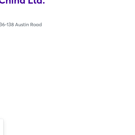
China Ltd.
36-138 Austin Road
Login
Einloggen
Passwort vergessen?