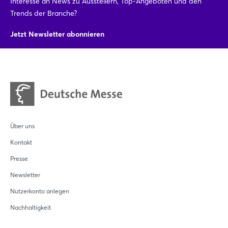
Interesse an News zu Ausstellern, Top-Angeboten und den
Trends der Branche?
Login
Jetzt Newsletter abonnieren
Einloggen
Passwort vergessen?
Noch nicht angemeldet?
Über uns
Jetzt registrieren
Kontakt
Presse
Newsletter
Nutzerkonto anlegen
Nachhaltigkeit