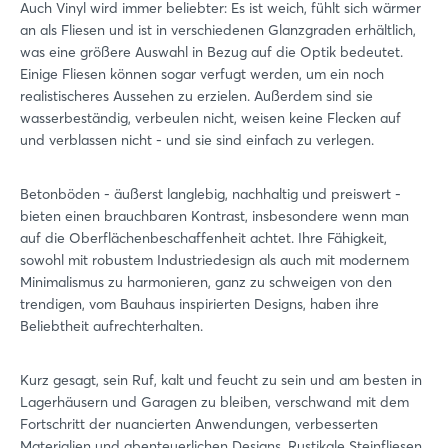
Auch Vinyl wird immer beliebter: Es ist weich, fühlt sich wärmer
an als Fliesen und ist in verschiedenen Glanzgraden erhältlich,
was eine größere Auswahl in Bezug auf die Optik bedeutet.
Einige Fliesen können sogar verfugt werden, um ein noch
realistischeres Aussehen zu erzielen. Außerdem sind sie
wasserbeständig, verbeulen nicht, weisen keine Flecken auf
und verblassen nicht - und sie sind einfach zu verlegen.
Betonböden - äußerst langlebig, nachhaltig und preiswert -
Login
bieten einen brauchbaren Kontrast, insbesondere wenn man
auf die Oberflächenbeschaffenheit achtet. Ihre Fähigkeit,
sowohl mit robustem Industriedesign als auch mit modernem
Minimalismus zu harmonieren, ganz zu schweigen von den
Einloggen
trendigen, vom Bauhaus inspirierten Designs, haben ihre
Beliebtheit aufrechterhalten.
Passwort vergessen?
Kurz gesagt, sein Ruf, kalt und feucht zu sein und am besten in
Noch nicht angemeldet?
Lagerhäusern und Garagen zu bleiben, verschwand mit dem
Fortschritt der nuancierten Anwendungen, verbesserten
Jetzt registrieren
Materialien und abenteuerlichen Designs. Rustikale Steinfliesen