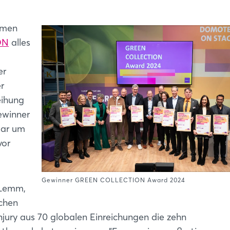
hmen
ON
alles
er
r
eihung
ewinner
uar um
vor
Gewinner GREEN COLLECTION Award 2024
e Lemm,
achen
jury aus 70 globalen Einreichungen die zehn