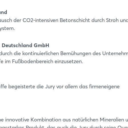
Passwort vergessen?
and
ausch der CO2-intensiven Betonschicht durch Stroh un
Noch nicht angemeldet?
ystem.
Jetzt registrieren
 Deutschland GmbH
durch die kontinuierlichen Bemühungen des Unternehm
e im Fußbodenbereich einzusetzen.
fe begeisterte die Jury vor allem das firmeneigene
 innovative Kombination aus natürlichen Mineralien 
ungsstarkes Produkt, das auch die Jury durch seine Qual