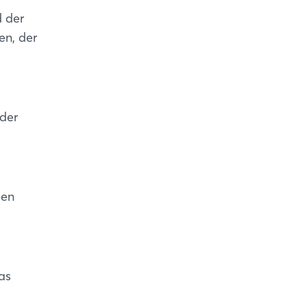
d der
en, der
 der
ten
as