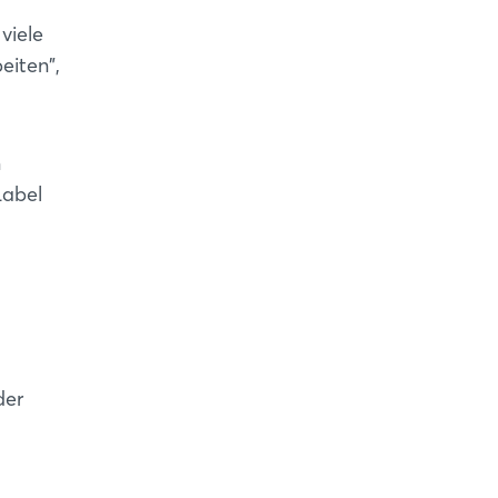
viele
eiten",
n
Label
der