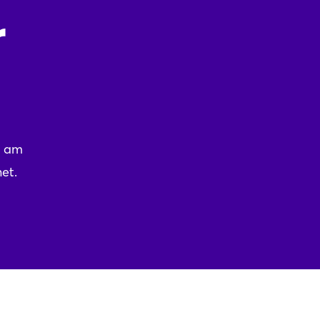
r
n am
et.