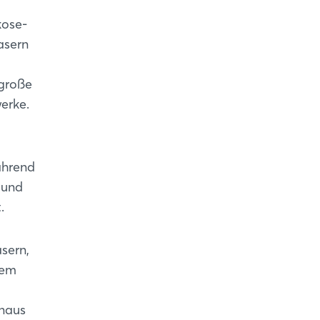
kose-
asern
 große
erke.
ährend
 und
.
sern,
nem
inaus