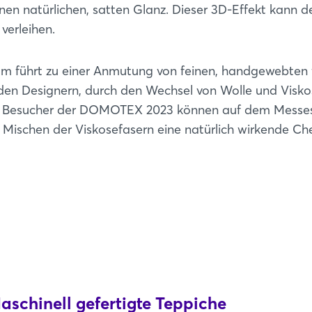
nen natürlichen, satten Glanz. Dieser 3D-Effekt kann 
verleihen.
um führt zu einer Anmutung von feinen, handgewebten 
 den Designern, durch den Wechsel von Wolle und Visko
. Die Besucher der DOMOTEX 2023 können auf dem Mess
Login
e Mischen der Viskosefasern eine natürlich wirkende Che
Einloggen
Passwort vergessen?
Noch nicht angemeldet?
Jetzt registrieren
schinell gefertigte Teppiche