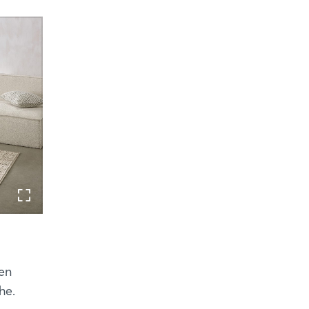
en
he.