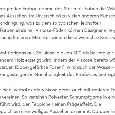
orragenden Farbaufnahme des Materials haben die Vis
ches Aussehen. Im Unterschied zu vielen anderen Kunstf
chdringung, was zu dem so typischen, lebhaften
e Färben einzelner Viskose-Fäden können Designer eine
chnung kreieren. Mitunter wirken diese wie echte Kunstw
t übrigens aus Zellulose, die von SFC als Beitrag zur
sendem Holz erzeugt wird. Indem der Viskose bereits w
werden (Dope-gefärbte Fasern), wird auch der Wasser-
zur gesteigerten Nachhaltigkeit des Produktes beiträgt
niert Verbatex die Viskose gerne auch mit anderen Fa
 vereinen. So verleihen Polyester-Schrumpfgarne in ei
hrt wird, den Teppichen einen Prägeeffekt. Die
Teppich ein eher wolliges Aussehen annimmt. Darüber h