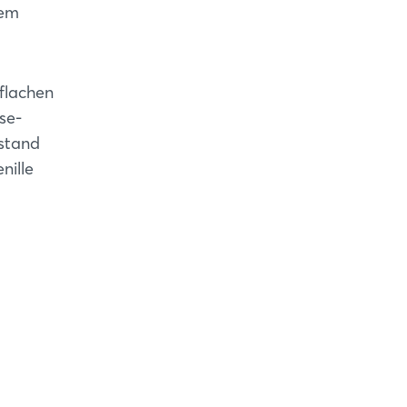
dem
flachen
se-
estand
nille