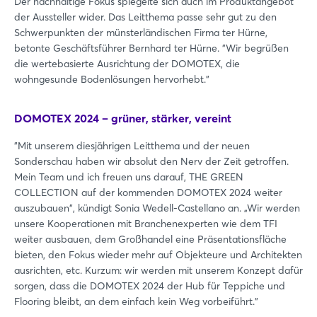
Der nachhaltige Fokus spiegelte sich auch im Produktangebot
der Aussteller wider. Das Leitthema passe sehr gut zu den
Schwerpunkten der münsterländischen Firma ter Hürne,
betonte Geschäftsführer Bernhard ter Hürne. "Wir begrüßen
die wertebasierte Ausrichtung der DOMOTEX, die
wohngesunde Bodenlösungen hervorhebt."
DOMOTEX 2024 – grüner, stärker, vereint
"Mit unserem diesjährigen Leitthema und der neuen
Sonderschau haben wir absolut den Nerv der Zeit getroffen.
Mein Team und ich freuen uns darauf, THE GREEN
COLLECTION auf der kommenden DOMOTEX 2024 weiter
auszubauen", kündigt Sonia Wedell-Castellano an. „Wir werden
unsere Kooperationen mit Branchenexperten wie dem TFI
weiter ausbauen, dem Großhandel eine Präsentationsfläche
bieten, den Fokus wieder mehr auf Objekteure und Architekten
ausrichten, etc. Kurzum: wir werden mit unserem Konzept dafür
sorgen, dass die DOMOTEX 2024 der Hub für Teppiche und
Flooring bleibt, an dem einfach kein Weg vorbeiführt."