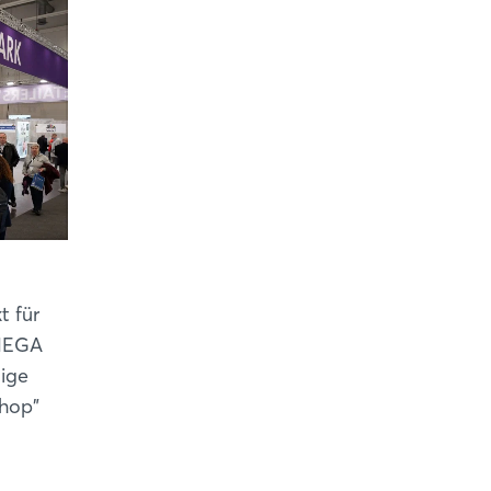
t für
 MEGA
tige
Shop"