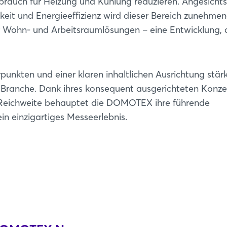
brauch für Heizung und Kühlung reduzieren. Angesichts
Passwort vergessen?
it und Energieeffizienz wird dieser Bereich zunehmen
r Wohn- und Arbeitsraumlösungen – eine Entwicklung, d
Noch nicht angemeldet?
Jetzt registrieren
punkten und einer klaren inhaltlichen Ausrichtung stärk
 Branche. Dank ihres konsequent ausgerichteten Konze
r Reichweite behauptet die DOMOTEX ihre führende
in einzigartiges Messeerlebnis.