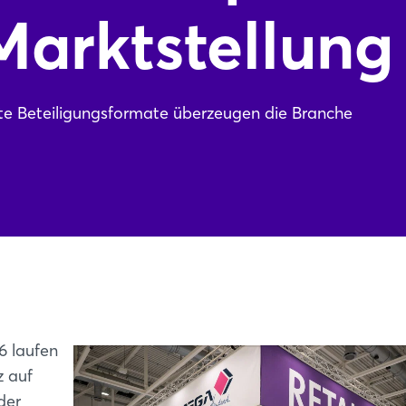
Marktstellung
te Beteiligungsformate überzeugen die Branche
6 laufen
z auf
der