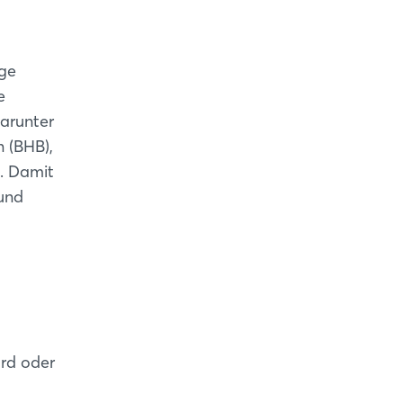
nge
e
arunter
 (BHB),
. Damit
 und
ard oder