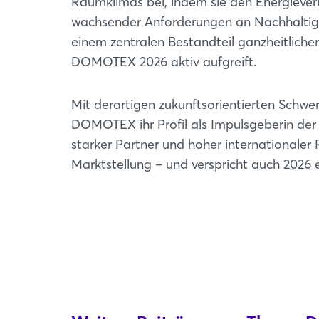
Raumklimas bei, indem sie den Energiever
wachsender Anforderungen an Nachhaltigke
einem zentralen Bestandteil ganzheitliche
DOMOTEX 2026 aktiv aufgreift.
Mit derartigen zukunftsorientierten Schwer
DOMOTEX ihr Profil als Impulsgeberin der
starker Partner und hoher internationale
Marktstellung – und verspricht auch 2026 e