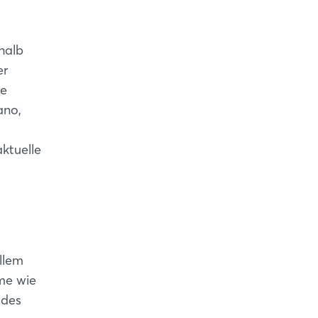
halb
er
ne
ano,
ktuelle
llem
me wie
 des