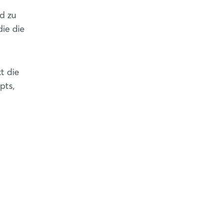
d zu
ie die
t die
pts,