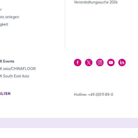
Veranstaltungssuche 2026
r
nto anlegen
gkeit
 Events
 asia/CHINAFLOOR
South East Asia
GLISH
Hotline:
+49 (0)511 89-0
Unsere Mitgl